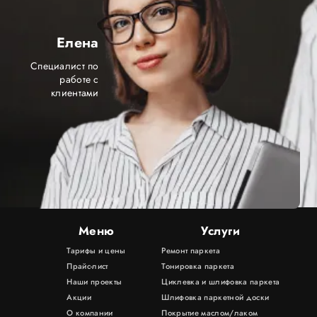
Елена
Специалист по
работе с
клиентами
Меню
Услуги
Тарифы и цены
Ремонт паркета
Прайс-лист
Тонировка паркета
Наши проекты
Циклевка и шлифовка паркета
Акции
Шлифовка паркетной доски
О компании
Покрытие маслом/лаком