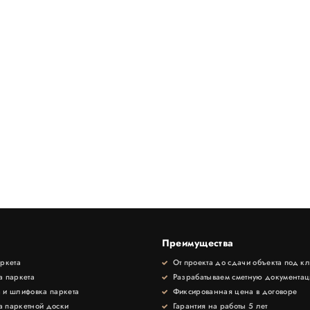
Преимущества
аркета
От проекта до сдачи объекта под к
а паркета
Разрабатываем сметную документа
 и шлифовка паркета
Фиксированная цена в договоре
 паркетной доски
Гарантия на работы 5 лет