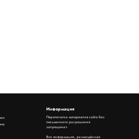
Информация
Перепечатка материалов сайта без
люч
письменного разрешения
цию
запрещена»
Вся информация, размещённая