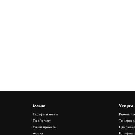
Меню
Услуги
Тарифы и цены
Ремонт п
Прайс-лист
Тонировк
Наши проекты
Циклевка
Акции
Шлифовка