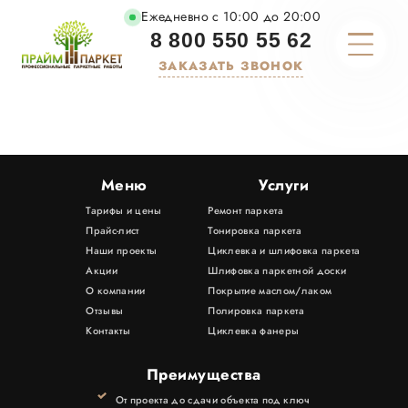
Ежедневно с 10:00 до 20:00
8 800 550 55 62
ЗАКАЗАТЬ ЗВОНОК
О КОМПАНИИ
ТАРИФЫ И ЦЕНЫ
Меню
Услуги
Тарифы и цены
Ремонт паркета
УСЛУГИ
Прайс-лист
Тонировка паркета
Наши проекты
Циклевка и шлифовка паркета
МАТЕРИАЛЫ
Акции
Шлифовка паркетной доски
О компании
Покрытие маслом/лаком
Отзывы
Полировка паркета
ПОРТФОЛИО
Контакты
Циклевка фанеры
АКЦИИ
Преимущества
От проекта до сдачи объекта под ключ