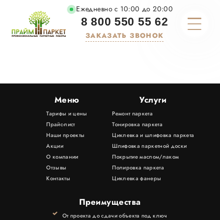
Ежедневно с 10:00 до 20:00
8 800 550 55 62
ЗАКАЗАТЬ ЗВОНОК
О КОМПАНИИ
ТАРИФЫ И ЦЕНЫ
Меню
Услуги
Тарифы и цены
Ремонт паркета
УСЛУГИ
Прайс-лист
Тонировка паркета
Наши проекты
Циклевка и шлифовка паркета
МАТЕРИАЛЫ
Акции
Шлифовка паркетной доски
О компании
Покрытие маслом/лаком
Отзывы
Полировка паркета
ПОРТФОЛИО
Контакты
Циклевка фанеры
АКЦИИ
Преимущества
От проекта до сдачи объекта под ключ