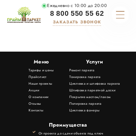
Ежедневно с 10:00 до 20:00
8 800 550 55 62
ЗАКАЗАТЬ ЗВОНОК
О КОМПАНИИ
ТАРИФЫ И ЦЕНЫ
Меню
Услуги
Тарифы и цены
Ремонт паркета
УСЛУГИ
Прайс-лист
Тонировка паркета
Наши проекты
Циклевка и шлифовка паркета
МАТЕРИАЛЫ
Акции
Шлифовка паркетной доски
О компании
Покрытие маслом/лаком
Отзывы
Полировка паркета
ПОРТФОЛИО
Контакты
Циклевка фанеры
АКЦИИ
Преимущества
От проекта до сдачи объекта под ключ