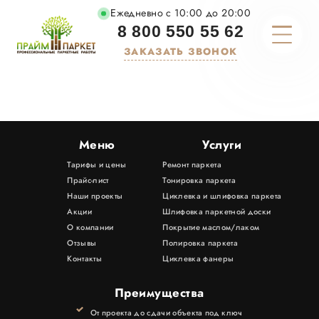
Ежедневно с 10:00 до 20:00
8 800 550 55 62
ЗАКАЗАТЬ ЗВОНОК
О КОМПАНИИ
ТАРИФЫ И ЦЕНЫ
Меню
Услуги
Тарифы и цены
Ремонт паркета
УСЛУГИ
Прайс-лист
Тонировка паркета
Наши проекты
Циклевка и шлифовка паркета
МАТЕРИАЛЫ
Акции
Шлифовка паркетной доски
О компании
Покрытие маслом/лаком
Отзывы
Полировка паркета
ПОРТФОЛИО
Контакты
Циклевка фанеры
АКЦИИ
Преимущества
От проекта до сдачи объекта под ключ