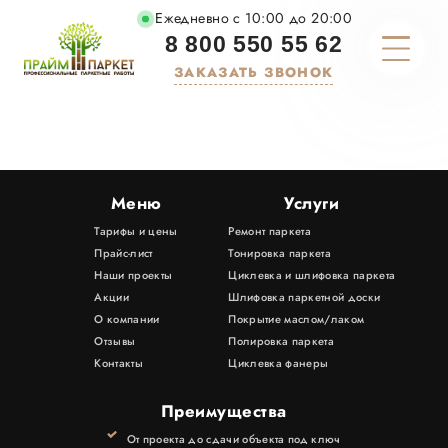
Ежедневно с 10:00 до 20:00
8 800 550 55 62
ЗАКАЗАТЬ ЗВОНОК
О КОМПАНИИ
ТАРИФЫ И ЦЕНЫ
Меню
Услуги
Тарифы и цены
Ремонт паркета
УСЛУГИ
Прайс-лист
Тонировка паркета
Наши проекты
Циклевка и шлифовка паркета
МАТЕРИАЛЫ
Акции
Шлифовка паркетной доски
О компании
Покрытие маслом/лаком
Отзывы
Полировка паркета
ПОРТФОЛИО
Контакты
Циклевка фанеры
АКЦИИ
Преимущества
От проекта до сдачи объекта под ключ